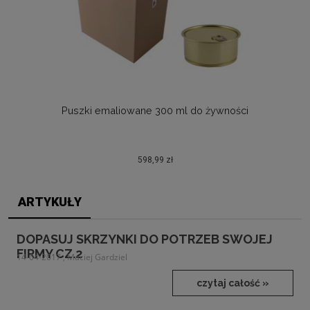
Puszki emaliowane 300 ml do żywności
598,99 zł
ARTYKUŁY
DOPASUJ SKRZYNKI DO POTRZEB SWOJEJ
FIRMY CZ.2
14-04-2017 , Maciej Gardziel
czytaj całość »