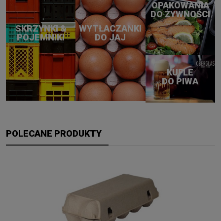
OPAKOWANIA
DO ŻYWNOŚCI
SKRZYNKI &
WYTŁACZANKI
POJEMNIKI
DO JAJ
KUFLE
DO PIWA
POLECANE PRODUKTY