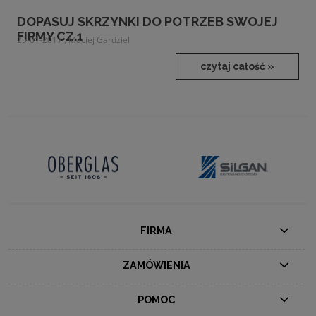
DOPASUJ SKRZYNKI DO POTRZEB SWOJEJ
FIRMY CZ.1
25-01-2017 , Maciej Gardziel
czytaj całość »
FIRMA
ZAMÓWIENIA
POMOC