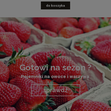
do koszyka
Gotowi na sezon ?
Pojemniki na owoce i warzywa
sprawdź