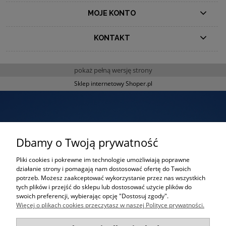
MOJE KONTO
KONTAKT
pokaż pełną wersję strony
Sklep internetowy Shoper.pl
Dbamy o Twoją prywatność
Pliki cookies i pokrewne im technologie umożliwiają poprawne
działanie strony i pomagają nam dostosować ofertę do Twoich
potrzeb. Możesz zaakceptować wykorzystanie przez nas wszystkich
Oferta indywidualna?
tych plików i przejść do sklepu lub dostosować użycie plików do
swoich preferencji, wybierając opcję "Dostosuj zgody".
Napisz do nas aby otrzymać ofertę
Więcej o plikach cookies przeczytasz w naszej Polityce prywatności.
skrojoną pod Twoje potrzeby!