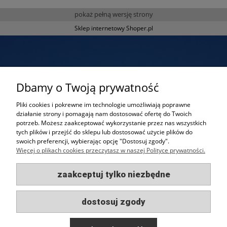
pokaż pełną wersję strony
Sklep internetowy Shoper.pl
Dbamy o Twoją prywatność
Pliki cookies i pokrewne im technologie umożliwiają poprawne
działanie strony i pomagają nam dostosować ofertę do Twoich
potrzeb. Możesz zaakceptować wykorzystanie przez nas wszystkich
Oferta indywidualna?
tych plików i przejść do sklepu lub dostosować użycie plików do
swoich preferencji, wybierając opcję "Dostosuj zgody".
Napisz do nas aby otrzymać ofertę
Więcej o plikach cookies przeczytasz w naszej Polityce prywatności.
skrojoną pod Twoje potrzeby!
zaakceptuj tylko niezbędne
Zapytaj o ofertę
dostosuj zgody