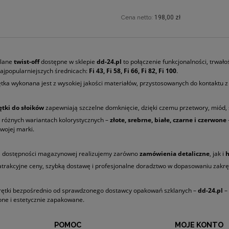
Cena netto:
198,00 zł
klane
twist-off
dostępne w sklepie
dd-24.pl
to połączenie funkcjonalności, trwało
ajpopularniejszych średnicach:
Fi 43, Fi 58, Fi 66, Fi 82, Fi 100
.
tka wykonana jest z wysokiej jakości materiałów, przystosowanych do kontaktu z ż
ętki do słoików
zapewniają szczelne domknięcie, dzięki czemu przetwory, miód, s
różnych wariantach kolorystycznych –
złote, srebrne, białe, czarne i czerwone
Twojej marki.
ej dostępności magazynowej realizujemy zarówno
zamówienia detaliczne
, jak i
trakcyjne ceny, szybką dostawę i profesjonalne doradztwo w dopasowaniu zakręt
ętki bezpośrednio od sprawdzonego dostawcy opakowań szklanych –
dd-24.pl
– 
ne i estetycznie zapakowane.
POMOC
MOJE KONTO