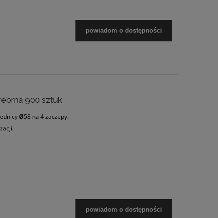
powiadom o dostępności
rebrna 900 sztuk
rednicy
Ø
58 na 4 zaczepy.
zacji.
powiadom o dostępności