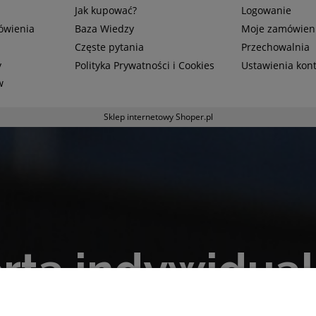
Jak kupować?
Logowanie
mówienia
Baza Wiedzy
Moje zamówien
Częste pytania
Przechowalnia
y
Polityka Prywatności i Cookies
Ustawienia kon
w
Sklep internetowy Shoper.pl
rta indywidua
do nas aby otrzymać ofertę skrojoną pod Twoje p