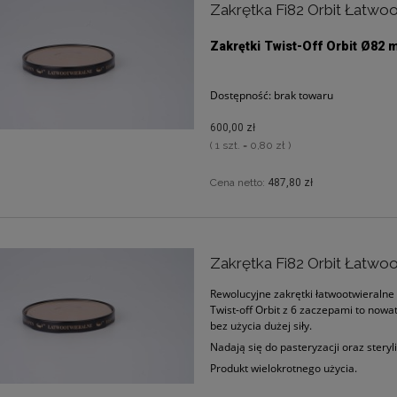
Zakrętka Fi82 Orbit Łatwoo
Zakrętki Twist-Off
Orbit
Ø82 mm
Dostępność:
brak towaru
600,00 zł
( 1 szt. = 0,80 zł )
Cena netto:
487,80 zł
Zakrętka Fi82 Orbit Łatwoo
Rewolucyjne zakrętki łatwootwieralne
Twist-off Orbit z 6 zaczepami to now
bez użycia dużej siły.
Nadają się do pasteryzacji oraz steryli
Produkt wielokrotnego użycia.