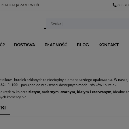
 REALIZACJA ZAMÓWIEŃ
603 70
Ć?
DOSTAWA
PŁATNOŚĆ
BLOG
KONTAKT
 słoików i butelek szklanych to niezbędny element każdego opakowania. W naszej
i 82 i Fi 100
– pasujące do większości dostępnych modeli słoików i butelek.
akrętki w kolorze
złotym, srebrnym, czarnym, białym i czerwonym
, idealne 
ych komercyjnie.
KI