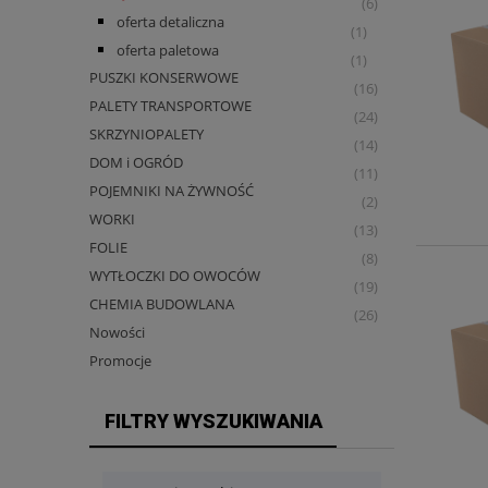
(6)
oferta detaliczna
(1)
oferta paletowa
(1)
PUSZKI KONSERWOWE
(16)
PALETY TRANSPORTOWE
(24)
SKRZYNIOPALETY
(14)
DOM i OGRÓD
(11)
POJEMNIKI NA ŻYWNOŚĆ
(2)
WORKI
(13)
FOLIE
(8)
WYTŁOCZKI DO OWOCÓW
(19)
CHEMIA BUDOWLANA
(26)
Nowości
Promocje
FILTRY WYSZUKIWANIA