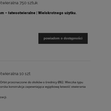
twieralna 750 sztuk
 – łatwootwieralne | Wielokrotnego użytku.
powiadom o dostępności
twieralna 10 szt
 Orbit przeznaczone do słoików o średnicy Ø82. Wieczka typu
atorska konstrukcja zapewniająca wyjątkową łatwość otwierania
zacji.