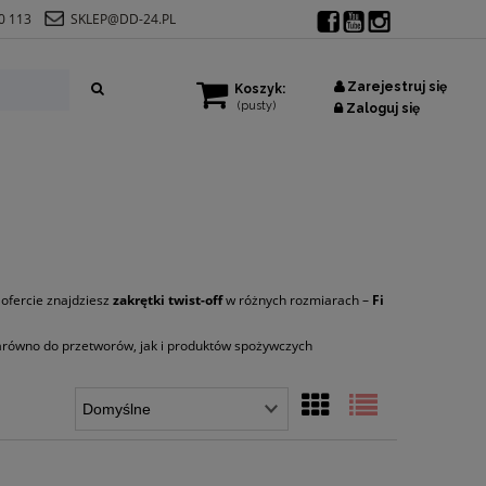
0 113
SKLEP@DD-24.PL
Zarejestruj się
Koszyk:
(pusty)
Zaloguj się
 ofercie znajdziesz
zakrętki twist-off
w różnych rozmiarach –
Fi
zarówno do przetworów, jak i produktów spożywczych