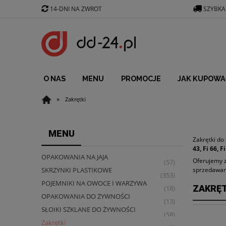
14-DNI NA ZWROT
SZYBKA
O NAS
MENU
PROMOCJE
JAK KUPOWA
»
Zakrętki
MENU
Zakrętki do
43, Fi 66, F
OPAKOWANIA NA JAJA
Oferujemy z
(57)
sprzedawan
SKRZYNKI PLASTIKOWE
(353)
POJEMNIKI NA OWOCE I WARZYWA
ZAKRĘT
(18)
OPAKOWANIA DO ŻYWNOŚCI
(13)
SŁOIKI SZKLANE DO ŻYWNOŚCI
(58)
Zakrętki