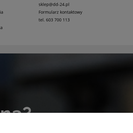
sklep@dd-24.pl
ia
Formularz kontaktowy
tel. 603 700 113
ta
lna?
otrzeby!