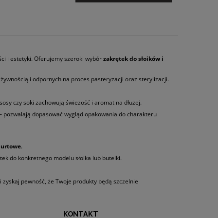
ści i estetyki. Oferujemy szeroki wybór
zakrętek do słoików i
ywnością i odpornych na proces pasteryzacji oraz sterylizacji.
osy czy soki zachowują świeżość i aromat na dłużej.
– pozwalają dopasować wygląd opakowania do charakteru
hurtowe
.
ek do konkretnego modelu słoika lub butelki.
i zyskaj pewność, że Twoje produkty będą szczelnie
KONTAKT