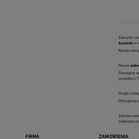
Zakrętki sz
butelek
o n
Każda zakrę
Nasze
zakr
Dostępne w 
produktu i 
Dzięki stał
Oferujemy a
Zamów zakr
zabezpieczo
FIRMA
ZAMÓWIENIA