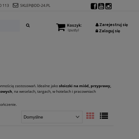
0 113
SKLEP@DD-24.PL
Zarejestruj się
Koszyk:
(pusty)
Zaloguj się
ronnością zastosowań. Idealne jako
słoiczki na miód, przyprawy,
kowych
, na weselach, targach, w hotelach i pracowniach
kończenie.