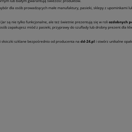
brnym lub białym gwarantują świeżość produktów.
wybór dla osób prowadzących małe manufaktury, pasieki, sklepy z upominkami l
i Jar są nie tylko funkcjonalne, ale też świetnie prezentują się w roli
ozdobnych p
osób zapakujesz miód z pasieki, przyprawy do szuflady lub drobny prezent dla kli
słoiczki szklane bezpośrednio od producenta na
dd-24.pl
i stwórz unikalne opak