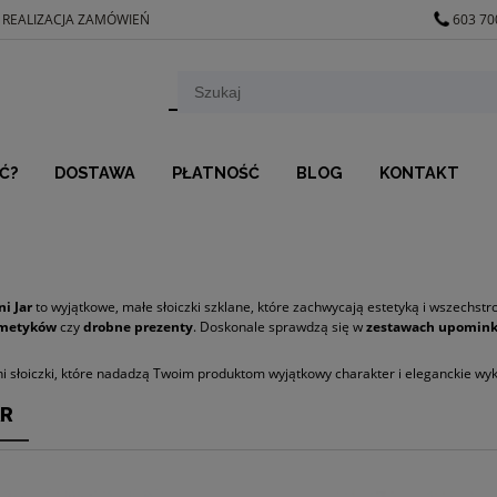
 REALIZACJA ZAMÓWIEŃ
603 70
Ć?
DOSTAWA
PŁATNOŚĆ
BLOG
KONTAKT
ni Jar
to wyjątkowe, małe słoiczki szklane, które zachwycają estetyką i wszechst
smetyków
czy
drobne prezenty
. Doskonale sprawdzą się w
zestawach upomin
i słoiczki, które nadadzą Twoim produktom wyjątkowy charakter i eleganckie wy
AR