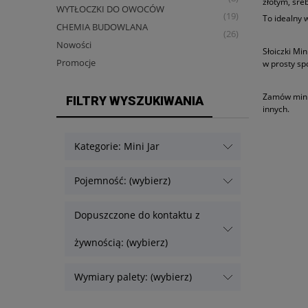
złotym, sre
WYTŁOCZKI DO OWOCÓW
(19)
To idealny 
CHEMIA BUDOWLANA
(26)
Nowości
Słoiczki Min
Promocje
w prosty sp
Zamów mini 
FILTRY WYSZUKIWANIA
innych.
Kategorie: Mini Jar
Pojemność: (wybierz)
Dopuszczone do kontaktu z
żywnością: (wybierz)
Wymiary palety: (wybierz)