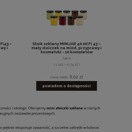
Fi43 –
Słoik szklany MINIJAR 40 ml Fi 43 –
wy i
mały słoiczek na miód, przyprawy i
kosmetyki - 10 kompletów
7,40 zł
( 1 szt. = 0,74 zł )
6,02 zł
Cena netto:
powiadom o dostępności
zności i ekologii. Oferujemy
mini słoiczki szklane
w różnych
racyjnych zestawów prezentowych.
o pięknie eksponuje zawartość, a szczelne zakrętki w kolorze