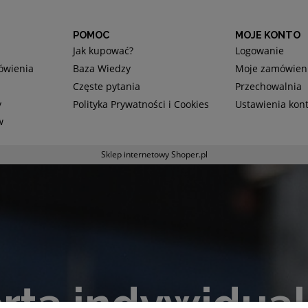
POMOC
MOJE KONTO
Jak kupować?
Logowanie
mówienia
Baza Wiedzy
Moje zamówien
Częste pytania
Przechowalnia
y
Polityka Prywatności i Cookies
Ustawienia kon
w
Sklep internetowy Shoper.pl
rta indywidua