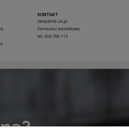
KONTAKT
sklep@dd-24.pl
ia
Formularz kontaktowy
tel. 603 700 113
ta
lna?