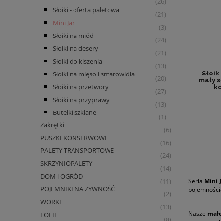
(26)
Słoiki - oferta paletowa
(21)
Mini Jar
(3)
Słoiki na miód
(24)
Słoiki na desery
(21)
Słoiki do kiszenia
(13)
Słoiki na mięso i smarowidła
Słoik
(20)
mały s
Słoiki na przetwory
ko
(27)
Słoiki na przyprawy
(13)
Butelki szklane
(1)
Zakrętki
(6)
PUSZKI KONSERWOWE
(16)
PALETY TRANSPORTOWE
(24)
SKRZYNIOPALETY
(14)
DOM i OGRÓD
Seria
Mini 
(11)
POJEMNIKI NA ŻYWNOŚĆ
pojemnościa
(2)
WORKI
(13)
Nasze
małe
FOLIE
(8)