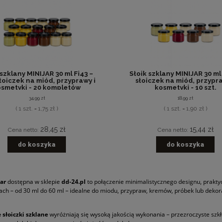
 szklany MINIJAR 30 ml Fi43 –
Słoik szklany MINIJAR 30 ml 
łoiczek na miód, przyprawy i
słoiczek na miód, przypra
smetyki - 20 kompletów
kosmetyki - 10 szt.
34,99 zł
18,99 zł
( 1 szt. = 1,75 zł )
( 1 szt. = 1,90 zł )
28,45 zł
15,44 zł
Cena netto:
Cena netto:
do koszyka
do koszyka
Jar
dostępna w sklepie
dd-24.pl
to połączenie minimalistycznego designu, praktyc
ch – od 30 ml do 60 ml – idealne do miodu, przypraw, kremów, próbek lub deko
 słoiczki szklane
wyróżniają się wysoką jakością wykonania – przezroczyste szkł