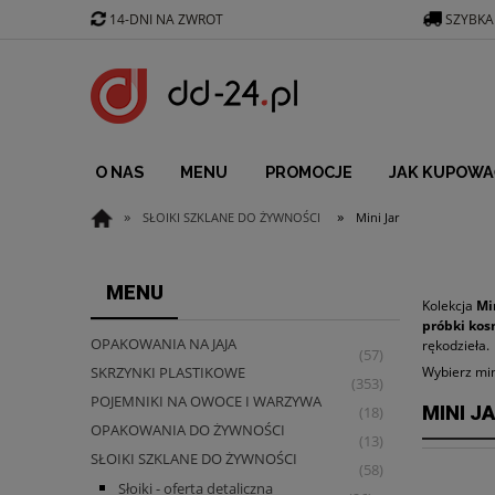
14-DNI NA ZWROT
SZYBKA
O NAS
MENU
PROMOCJE
JAK KUPOWA
»
»
SŁOIKI SZKLANE DO ŻYWNOŚCI
Mini Jar
MENU
Kolekcja
Mi
próbki ko
OPAKOWANIA NA JAJA
rękodzieła.
(57)
Wybierz min
SKRZYNKI PLASTIKOWE
(353)
POJEMNIKI NA OWOCE I WARZYWA
MINI J
(18)
OPAKOWANIA DO ŻYWNOŚCI
(13)
SŁOIKI SZKLANE DO ŻYWNOŚCI
(58)
Słoiki - oferta detaliczna