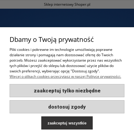
Sklep internetowy Shoper.pl
Dbamy o Twoją prywatność
Pliki cookies i pokrewne im technologie umożliwiają poprawne
działanie strony i pomagają nam dostosować ofertę do Twoich
potrzeb. Możesz zaakceptować wykorzystanie przez nas wszystkich
Oferta indywidualna?
tych plików i przejść do sklepu lub dostosować użycie plików do
swoich preferencji, wybierając opcję "Dostosuj zgody".
Napisz do nas aby otrzymać ofertę
Więcej o plikach cookies przeczytasz w naszej Polityce prywatności.
skrojoną pod Twoje potrzeby!
zaakceptuj tylko niezbędne
Zapytaj o ofertę
dostosuj zgody
zaakceptuj wszystkie