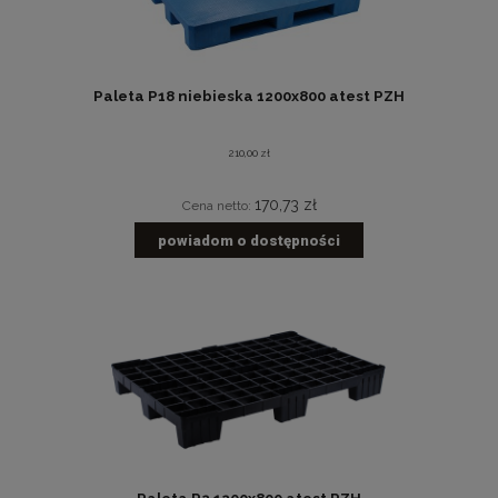
Paleta P18 niebieska 1200x800 atest PZH
210,00 zł
170,73 zł
Cena netto:
powiadom o dostępności