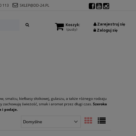
0 113
SKLEP@DD-24.PL
Zarejestruj się
Koszyk:
(pusty)
Zaloguj się
, smalcu, kiełbasy słoikowej, gulaszu, a także różnego rodzaju
y zachowują świeżość, smak i aromat przez długi czas.
Szeroka
a i podaje.