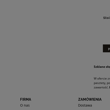
Słoi
p
Szklane sł
W ofercie z
pasztety, p
zawartość.
FIRMA
ZAMÓWIENIA
O nas
Dostawa