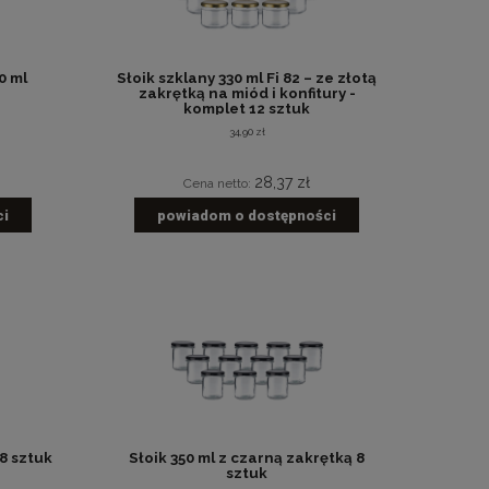
0 ml
Słoik szklany 330 ml Fi 82 – ze złotą
zakrętką na miód i konfitury -
komplet 12 sztuk
34,90 zł
28,37 zł
Cena netto:
ci
powiadom o dostępności
 8 sztuk
Słoik 350 ml z czarną zakrętką 8
sztuk