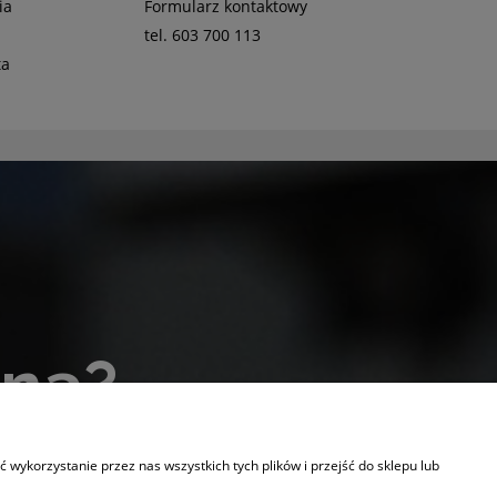
ia
Formularz kontaktowy
tel. 603 700 113
ta
lna?
otrzeby!
wykorzystanie przez nas wszystkich tych plików i przejść do sklepu lub