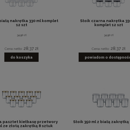
 białą nakrętka 330 ml komplet
Słoik czarna nakrętka 33
12 szt
komplet 12 szt
34,90 zł
34,90 zł
28,37 zł
28,37 zł
Cena netto:
Cena netto:
do koszyka
powiadom o dostępnoś
a pasztet kiełbasę przetwory
Słoik 350 ml z białą zakrętką
l ze złotą zakrętką 8 sztuk