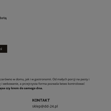
złotą
ci
 zarówno w domu, jak i w gastronomii. Od małych porcji na pasty i
ę i wekowanie, a przejrzysta forma pozwala łatwo kontrolować
ięsa czy krem do samego dna.
KONTAKT
sklep@dd-24.pl