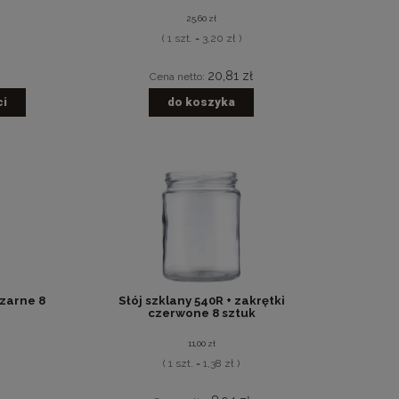
25,60 zł
( 1 szt. = 3,20 zł )
20,81 zł
Cena netto:
ci
do koszyka
czarne 8
Słój szklany 540R + zakrętki
czerwone 8 sztuk
11,00 zł
( 1 szt. = 1,38 zł )