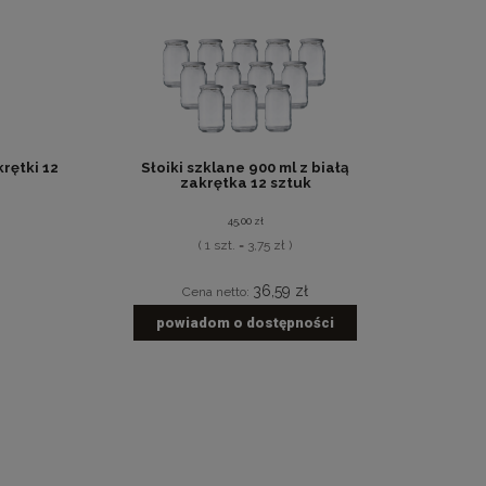
rętki 12
Słoiki szklane 900 ml z białą
zakrętka 12 sztuk
45,00 zł
( 1 szt. = 3,75 zł )
36,59 zł
Cena netto:
powiadom o dostępności