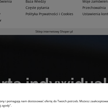
mówienia
Baza Wiedzy
Moje zamówien
Częste pytania
Przechowalnia
y
Polityka Prywatności i Cookies
Ustawienia kon
w
Sklep internetowy Shoper.pl
rta indywidua
do nas aby otrzymać ofertę skrojoną pod Twoje p
trony i pomagają nam dostosować ofertę do Twoich potrzeb. Możesz zaakceptować 
j zgody".