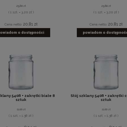
25,60 zł
25,60 zł
( 1 szt. = 3,20 zł )
( 1 szt. = 3,20 zł )
20,81 zł
20,81 zł
Cena netto:
Cena netto:
owiadom o dostępności
powiadom o dostępnoś
zklany 540R + zakrętki białe 8
Słój szklany 540R + zakrętki 
sztuk
sztuk
11,00 zł
11,00 zł
( 1 szt. = 1,38 zł )
( 1 szt. = 1,38 zł )