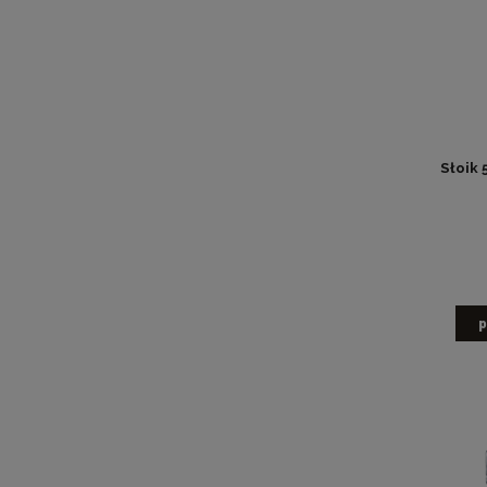
Słoik 
p