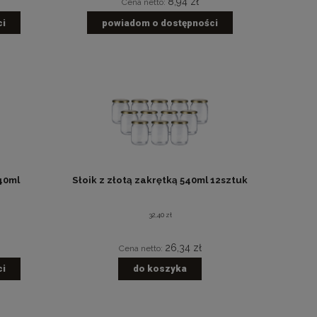
8,94 zł
Cena netto:
ci
powiadom o dostępności
40ml
Słoik z złotą zakrętką 540ml 12sztuk
32,40 zł
26,34 zł
Cena netto:
ci
do koszyka