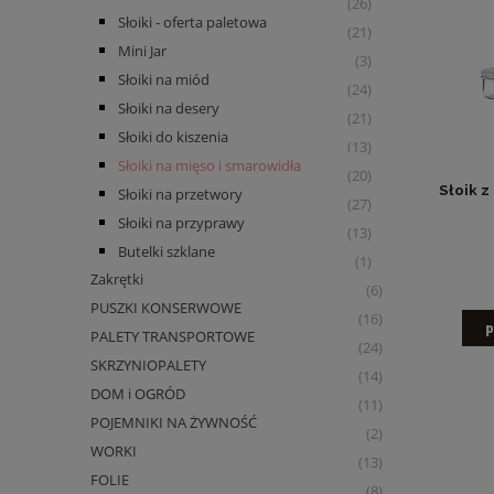
(26)
Słoiki - oferta paletowa
(21)
Mini Jar
(3)
Słoiki na miód
(24)
Słoiki na desery
(21)
Słoiki do kiszenia
(13)
Słoiki na mięso i smarowidła
(20)
Słoik z
Słoiki na przetwory
(27)
Słoiki na przyprawy
(13)
Butelki szklane
(1)
Zakrętki
(6)
PUSZKI KONSERWOWE
(16)
p
PALETY TRANSPORTOWE
(24)
SKRZYNIOPALETY
(14)
DOM i OGRÓD
(11)
POJEMNIKI NA ŻYWNOŚĆ
(2)
WORKI
(13)
FOLIE
(8)