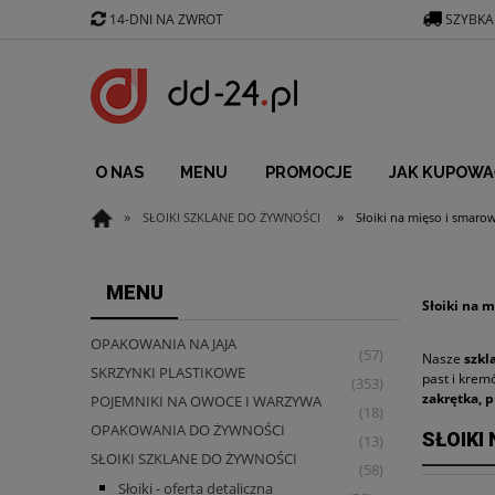
14-DNI NA ZWROT
SZYBKA
O NAS
MENU
PROMOCJE
JAK KUPOWA
»
»
SŁOIKI SZKLANE DO ŻYWNOŚCI
Słoiki na mięso i smarow
MENU
Słoiki na 
OPAKOWANIA NA JAJA
(57)
Nasze
szkl
SKRZYNKI PLASTIKOWE
past i krem
(353)
zakrętka, p
POJEMNIKI NA OWOCE I WARZYWA
(18)
OPAKOWANIA DO ŻYWNOŚCI
SŁOIKI
(13)
SŁOIKI SZKLANE DO ŻYWNOŚCI
(58)
Słoiki - oferta detaliczna