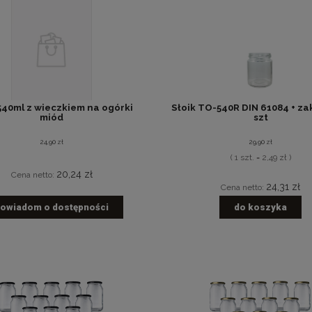
540ml z wieczkiem na ogórki
Słoik TO-540R DIN 61084 + zak
miód
szt
24,90 zł
29,90 zł
( 1 szt. = 2,49 zł )
20,24 zł
Cena netto:
24,31 zł
Cena netto:
owiadom o dostępności
do koszyka