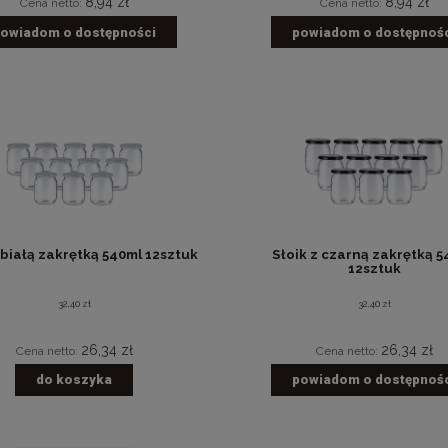
8,94 zł
8,94 zł
Cena netto:
Cena netto:
owiadom o dostępności
powiadom o dostępnoś
 białą zakrętką 540ml 12sztuk
Słoik z czarną zakrętką 5
12sztuk
32,40 zł
32,40 zł
26,34 zł
26,34 zł
Cena netto:
Cena netto:
do koszyka
powiadom o dostępnoś