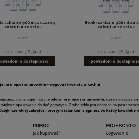
ki szklane 900 ml z czarną
Słoiki szklane 900 ml ze 
zakrętka 12 sztuk
zakrętka 12 sztuk
45,00 zł
45,00 zł
36,59 zł
36,59 zł
Cena netto:
Cena netto:
owiadom o dostępności
powiadom o dostępnoś
oje na mięso i smarowidła – wygoda i trwałość w kuchni
najdziesz różne pojemności
słoików na mięso i smarowidła
, które sprawdzą się
o większe opakowania do dań gotowych. Grube szkło jest odporne na pasteryzacj
Dzięki szerokiej zakrętce i prostym ściankom sięgniesz po każdy kawałek m
POMOC
MOJE KONTO
Jak kupować?
Logowanie