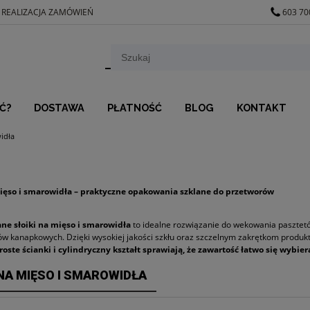
 REALIZACJA ZAMÓWIEŃ
603 70
Ć?
DOSTAWA
PŁATNOŚĆ
BLOG
KONTAKT
idła
mięso i smarowidła – praktyczne opakowania szklane do przetworów
ane słoiki na mięso i smarowidła
to idealne rozwiązanie do wekowania pasztetów
ów kanapkowych. Dzięki wysokiej jakości szkłu oraz szczelnym zakrętkom produkt
roste ścianki i cylindryczny kształt sprawiają, że zawartość łatwo się wybier
 NA MIĘSO I SMAROWIDŁA