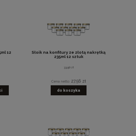
5ml 12
Słoik na konfitury ze złotą nakrętką
235ml 12 sztuk
33,90 zł
27,56 zł
Cena netto:
ci
do koszyka