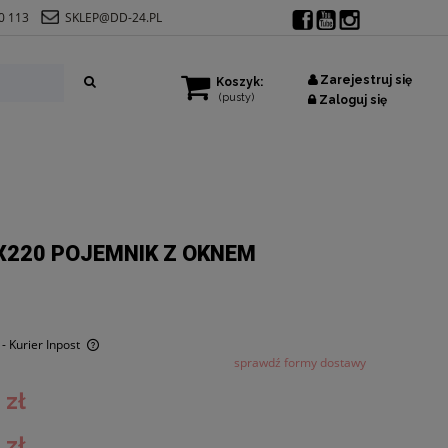
0 113
SKLEP@DD-24.PL
Zarejestruj się
Koszyk:
(pusty)
Zaloguj się
X220 POJEMNIK Z OKNEM
- Kurier Inpost
sprawdź formy dostawy
 zł
 zł