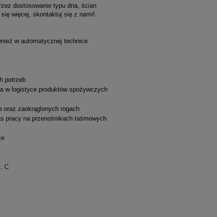
rzez dostosowanie typu dna, ścian
ię więcej, skontaktuj się z nami!
nież w automatycznej technice
ch potrzeb
nia w logistyce produktów spożywczych
e oraz zaokrąglonych rogach
zas pracy na przenośnikach taśmowych
ce
st. C