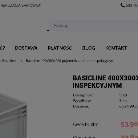
 REALIZACJA ZAMÓWIEŃ
603 70
Ć?
DOSTAWA
PŁATNOŚĆ
BLOG
KONTAKT
»
 Basicline
Basicline 400x300x220 pojemnik z oknem inspekcyjnym
BASICLINE 400X300
INSPEKCYJNYM
Dostępność:
5 szt
Wysyłka w:
3 dni
Dostawa:
od 24,99 zł
53,90
Cena brutto:
43,82
Cena netto: