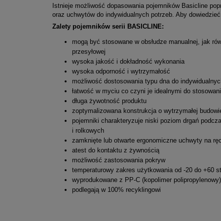
Istnieje możliwość dopasowania pojemników Basicline pop
oraz uchwytów do indywidualnych potrzeb. Aby dowiedzieć s
Zalety pojemników serii BASICLINE:
mogą być stosowane w obsłudze manualnej, jak rów
przesyłowej
wysoka jakość i dokładność wykonania
wysoka odporność i wytrzymałość
możliwość dostosowania typu dna do indywidualny
łatwość w myciu co czyni je idealnymi do stosowa
długa żywotność produktu
zoptymalizowana konstrukcja o wytrzymałej budowi
pojemniki charakteryzuje niski poziom drgań podc
i rolkowych
zamknięte lub otwarte ergonomiczne uchwyty na rę
atest do kontaktu z żywnością
możliwość zastosowania pokryw
temperaturowy zakres użytkowania od -20 do +60 
wyprodukowane z PP-C (kopolimer polipropylenowy)
podlegają w 100% recyklingowi