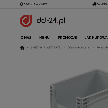
14-DNI NA ZWROT
SZYBKA
O NAS
MENU
PROMOCJE
JAK KUPOWA
»
»
»
SKRZYNKI PLASTIKOWE
Oferta detaliczna
Pojemniki