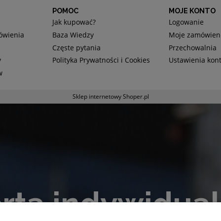
POMOC
MOJE KONTO
Jak kupować?
Logowanie
mówienia
Baza Wiedzy
Moje zamówien
Częste pytania
Przechowalnia
y
Polityka Prywatności i Cookies
Ustawienia kon
w
Sklep internetowy Shoper.pl
rta indywidua