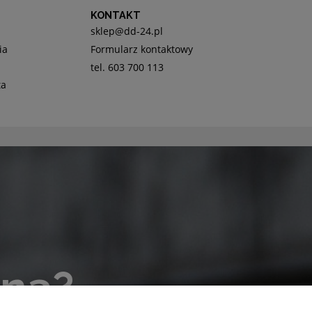
KONTAKT
sklep@dd-24.pl
ia
Formularz kontaktowy
tel. 603 700 113
ta
lna?